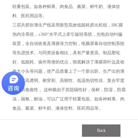
轻重包装。如各种鲜果、肉食品、酱菜、鲜牛奶、液体饮
料、医药用品等。
三层共挤吹薄生产线采用新型高效低能耗挤出机组，IBC膜
泡内冷系统，±360°水平式上牵引旋转系统，光电自动纠偏
装置，全自动收卷及薄膜张力控制，电脑屏幕自动控制系统
等先进技术。与同类设备相比，具有产量更高、制品塑化
好、低能耗、操作简便的优点，彻底解决了薄膜荷叶边及收
卷大小头等问题，使产品质量上了一个新台阶。生产出的薄
膜具有高透明、耐穿刺、高韧性、低温热切性佳、复合牢度
佳、防卷曲性 。这种膜由于其阻隔性好，保鲜，防湿，防霜
冻，隔氧，耐油，可以广泛用于轻重包装。如各种鲜果、肉
食品、酱菜、鲜牛奶、液体饮料、医药用品等。
Back